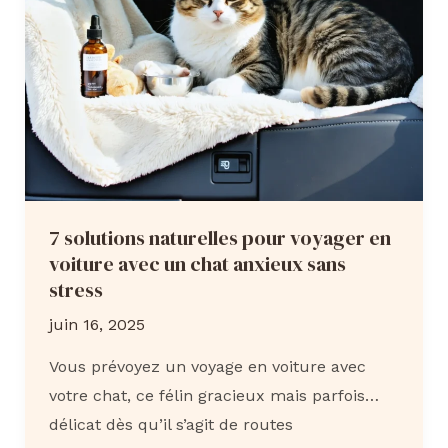
astuces
infaillibles
pour
enfin
y
arriver
sans
stress
7 solutions naturelles pour voyager en
voiture avec un chat anxieux sans
stress
juin 16, 2025
Vous prévoyez un voyage en voiture avec
votre chat, ce félin gracieux mais parfois…
délicat dès qu’il s’agit de routes