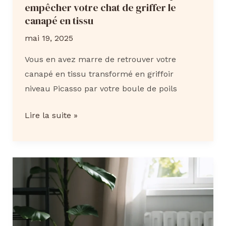
empêcher votre chat de griffer le
canapé en tissu
mai 19, 2025
Vous en avez marre de retrouver votre
canapé en tissu transformé en griffoir
niveau Picasso par votre boule de poils
7
Lire la suite »
méthodes
douces
et
efficaces
pour
empêcher
votre