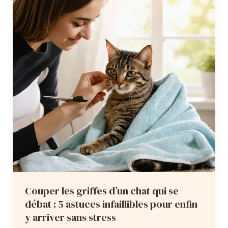
longs
sans
tirer
ni
faire
mal
:
7
astuces
incontournables
pour
un
toilettage
Couper les griffes d’un chat qui se
serein
débat : 5 astuces infaillibles pour enfin
y arriver sans stress