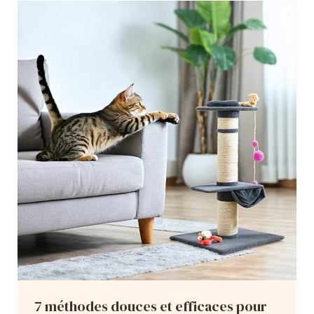
chat
:
5
étapes
progressives
pour
éviter
les
odeurs
et
garantir
une
cohabitation
réussie
7 méthodes douces et efficaces pour