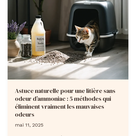
chat
de
griffer
le
canapé
en
tissu
Astuce naturelle pour une litière sans
odeur d’ammoniac : 5 méthodes qui
éliminent vraiment les mauvaises
odeurs
mai 11, 2025