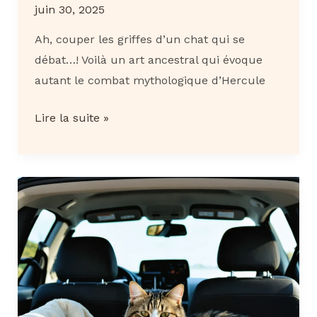
juin 30, 2025
Ah, couper les griffes d’un chat qui se
débat…! Voilà un art ancestral qui évoque
autant le combat mythologique d’Hercule
Couper
Lire la suite »
les
griffes
d’un
chat
qui
se
débat
:
5